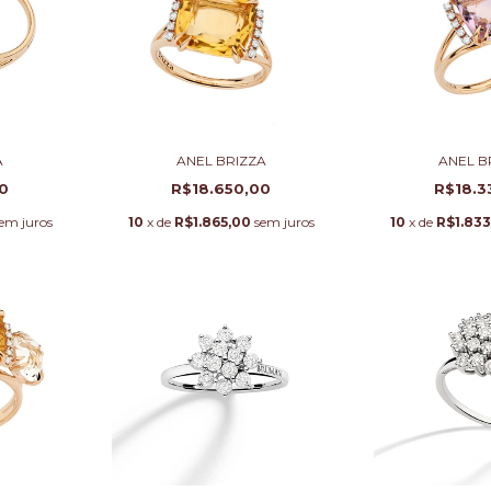
A
ANEL BRIZZA
ANEL B
0
R$18.650,00
R$18.3
em juros
10
x de
R$1.865,00
sem juros
10
x de
R$1.833