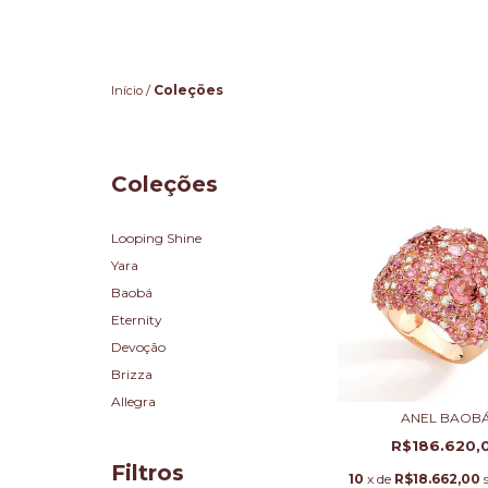
/
Coleções
Início
Coleções
Looping Shine
Yara
Baobá
Eternity
Devoção
Brizza
Allegra
ANEL BAOB
R$186.620,
Filtros
10
x de
R$18.662,00