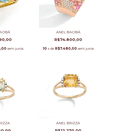
BAOBÁ
ANEL BAOBÁ
90,00
R$74.800,00
,00
sem juros
10
x de
R$7.480,00
sem juros
RIZZA
ANEL BRIZZA
60,00
R$12.270,00