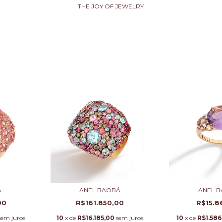
THE JOY OF JEWELRY
Á
ANEL BAOBÁ
ANEL 
00
R$161.850,00
R$15.8
sem juros
10
x de
R$16.185,00
sem juros
10
x de
R$1.586