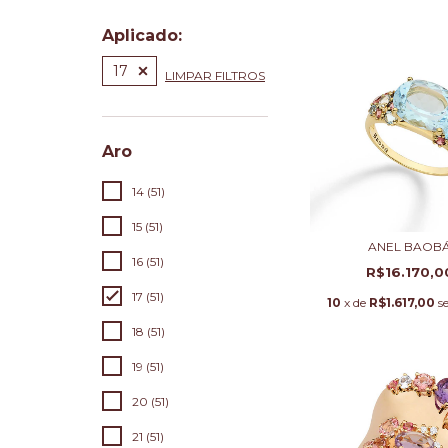
Aplicado:
17
LIMPAR FILTROS
Aro
14 (51)
15 (51)
ANEL BAOB
16 (51)
R$16.170,0
17 (51)
10
x de
R$1.617,00
s
18 (51)
19 (51)
20 (51)
21 (51)