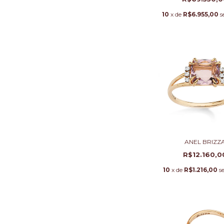
10
x de
R$6.955,00
s
ANEL BRIZZ
R$12.160,0
10
x de
R$1.216,00
s