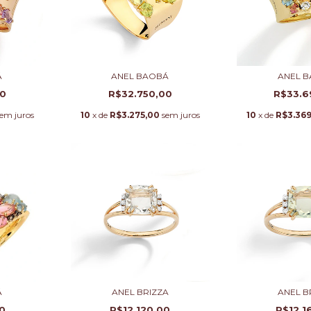
Á
ANEL BAOBÁ
ANEL 
00
R$32.750,00
R$33.6
em juros
10
x de
R$3.275,00
sem juros
10
x de
R$3.369
Á
ANEL BRIZZA
ANEL B
0
R$12.120,00
R$12.1