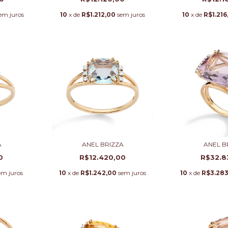
em juros
10
x de
R$1.212,00
sem juros
10
x de
R$1.216
A
ANEL BRIZZA
ANEL B
0
R$12.420,00
R$32.8
em juros
10
x de
R$1.242,00
sem juros
10
x de
R$3.28