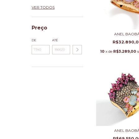
VER TODOS
Preço
ANEL BAOB
DE
ATÉ
R$32.890,
10
x de
R$3.289,00
s
ANEL BAOB
R$69.550,0