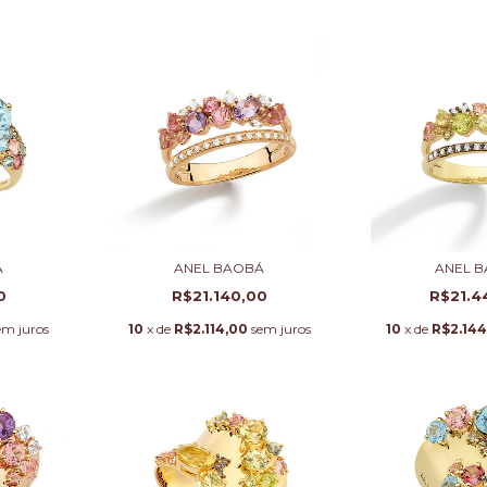
Á
ANEL BAOBÁ
ANEL 
0
R$21.140,00
R$21.4
em juros
10
x de
R$2.114,00
sem juros
10
x de
R$2.144